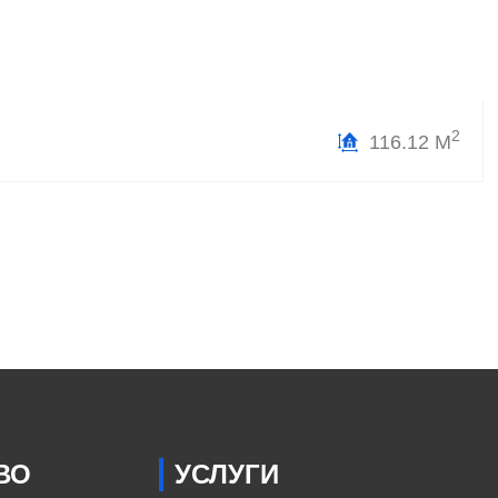
2
116.12 М
ВО
УСЛУГИ