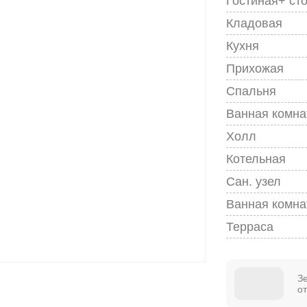
Гостиная+ ст
Кладовая
Кухня
Прихожая
Спальня
Ванная комна
Холл
Котельная
Сан. узел
Ванная комна
Терраса
З
о