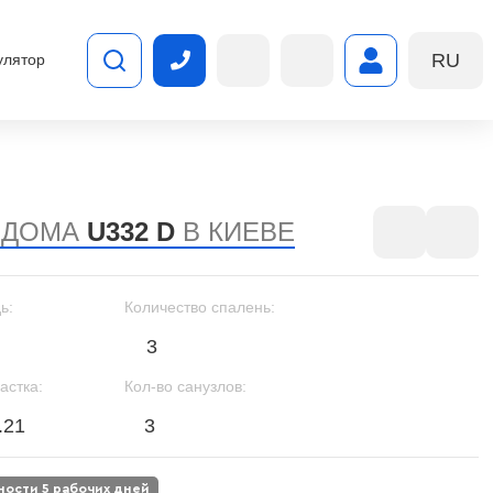
RU
улятор
 ДОМА
U332 D
В КИЕВЕ
ь:
Количество спалень:
3
астка:
Кол-во санузлов:
.21
3
вности 5 рабочих дней