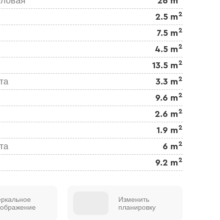
оловая
26 m
2
2.5 m
2
7.5 m
2
4.5 m
2
13.5 m
2
та
3.3 m
2
9.6 m
2
2.6 m
2
1.9 m
2
та
6 m
2
9.2 m
еркальное
Изменить
тображение
планировку