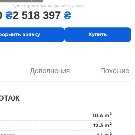
Цена строительства (коробка дома):
0
₴
2 518 397
₴
ормить заявку
Купить
Дополнения
Похожие
ЭТАЖ
2
10.6 m
2
12.3 m
2