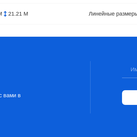
М
21.21 М
Линейные размер
с вами в