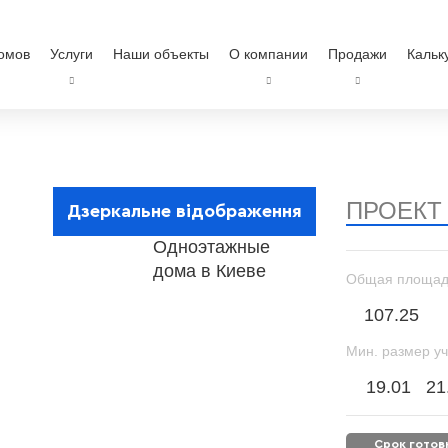
омов
Услуги
Наши объекты
О компании
Продажи
Кальк
ПРОЕКТ
Дзеркальне відображення
Общая площад
107.25
Мин. размер уч
19.01
21
срок гото