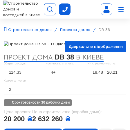
Строительство домов
Проекты домов
DB 38
Дзеркальне відображення
DB 38
ПРОЕКТ ДОМА
В КИЕВЕ
Общая площадь:
Количество спалень:
Мин. размер участка:
114.33
4+
18.48
20.21
Кол-во санузлов:
2
срок готовности 30 рабочих дней
Цена проекта:
Цена строительства (коробка дома):
20 200
₴
2 632 260
₴