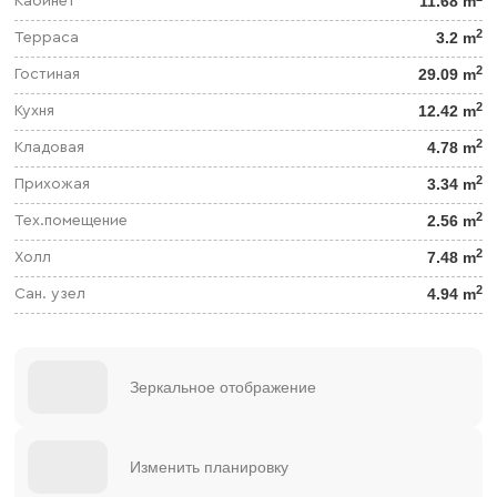
11.68 m
Кабинет
2
3.2 m
Терраса
2
29.09 m
Гостиная
2
12.42 m
Кухня
2
4.78 m
Кладовая
2
3.34 m
Прихожая
2
2.56 m
Тех.помещение
2
7.48 m
Холл
2
4.94 m
Сан. узел
Зеркальное отображение
Изменить планировку