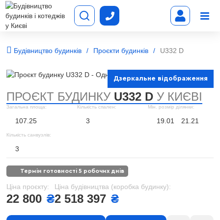
Будівництво будинків
Проєкти будинків
U332 D
Дзеркальне відображення
ПРОЄКТ БУДИНКУ
U332 D
У КИЄВІ
Загальна площа:
Кількість спален:
Мін. розмір ділянки:
107.25
3
19.01
21.21
Кількість санвузлів:
3
термін готовності 5 робочих днів
Ціна проєкту:
Ціна будівництва (коробка будинку):
22 800
₴
2 518 397
₴