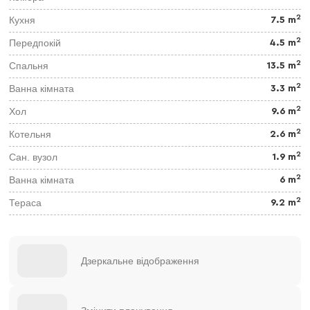
2
Кухня
7.5 m
2
Передпокій
4.5 m
2
Спальня
13.5 m
2
Ванна кімната
3.3 m
2
Хол
9.6 m
2
Котельня
2.6 m
2
Сан. вузол
1.9 m
2
Ванна кімната
6 m
2
Тераса
9.2 m
Дзеркальне відображення