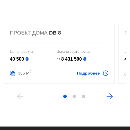
ПРОЕКТ ДОМА
DB 8
П
Цена проекта:
Цена строительства:
Це
40 500
₴
8 431 500
₴
40
от
2
365 М
Подробнее