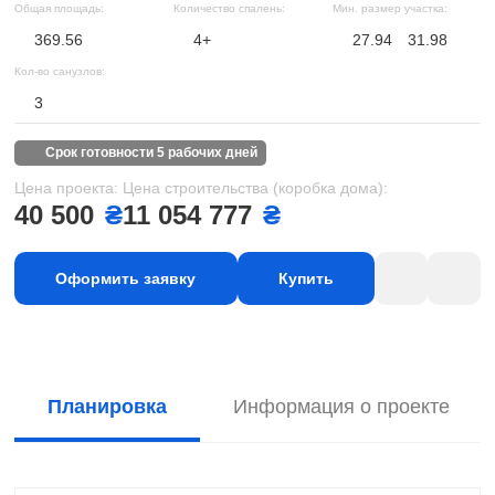
Общая площадь:
Количество спалень:
Мин. размер участка:
369.56
4+
27.94
31.98
Кол-во санузлов:
3
срок готовности 5 рабочих дней
Цена проекта:
Цена строительства (коробка дома):
40 500
₴
11 054 777
₴
Оформить заявку
Купить
Планировка
Информация о проекте