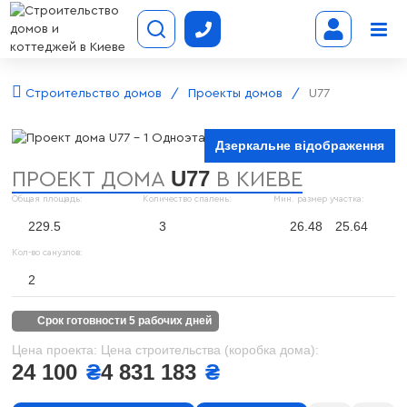
Строительство домов
Проекты домов
U77
Дзеркальне відображення
U77
ПРОЕКТ ДОМА
В КИЕВЕ
Общая площадь:
Количество спалень:
Мин. размер участка:
229.5
3
26.48
25.64
Кол-во санузлов:
2
срок готовности 5 рабочих дней
Цена проекта:
Цена строительства (коробка дома):
24 100
₴
4 831 183
₴