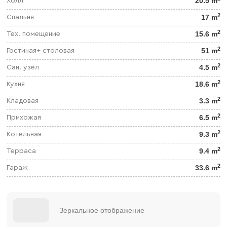
20.5 m
Холл
2
17 m
Спальня
2
15.6 m
Тех. помещение
2
51 m
Гостиная+ столовая
2
4.5 m
Сан. узел
2
18.6 m
Кухня
2
3.3 m
Кладовая
2
6.5 m
Прихожая
2
9.3 m
Котельная
2
9.4 m
Терраса
2
33.6 m
Гараж
Зеркальное отображение