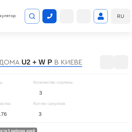
RU
кулятор
U2 + W P
 ДОМА
В КИЕВЕ
ь:
Количество спалень:
3
астка:
Кол-во санузлов:
.76
3
ности 5 рабочих дней