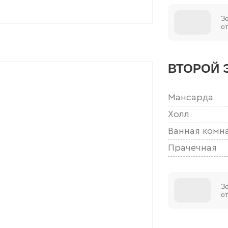
З
о
ВТОРОЙ 
Мансарда
Холл
Ванная комн
Прачечная
З
о