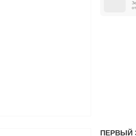
З
о
ПЕРВЫЙ 