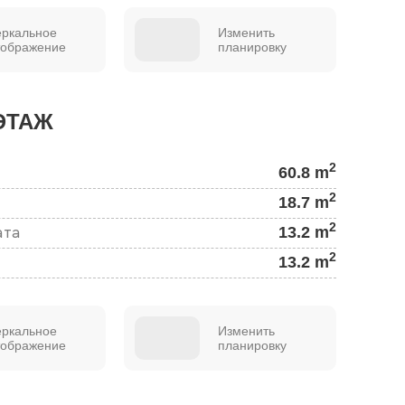
еркальное
Изменить
тображение
планировку
ЭТАЖ
2
60.8 m
2
18.7 m
2
13.2 m
ата
2
13.2 m
еркальное
Изменить
тображение
планировку