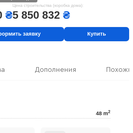
Цена строительства (коробка дома):
0
₴
5 850 832
₴
ормить заявку
Купить
ва
Дополнения
Похожи
2
48 m