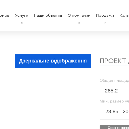
омов
Услуги
Наши объекты
О компании
Продажи
Каль
ПРОЕКТ
Дзеркальне відображення
Общая площад
285.2
Мин. размер уч
23.85
20
срок готов