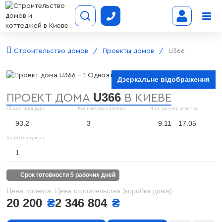
Строительство домов
Проекты домов
U366
Дзеркальне відображення
U366
ПРОЕКТ ДОМА
В КИЕВЕ
Общая площадь:
Количество спалень:
Мин. размер участка:
93.2
3
9.11
17.05
Кол-во санузлов:
1
срок готовности 5 рабочих дней
Цена проекта:
Цена строительства (коробка дома):
20 200
₴
2 346 804
₴