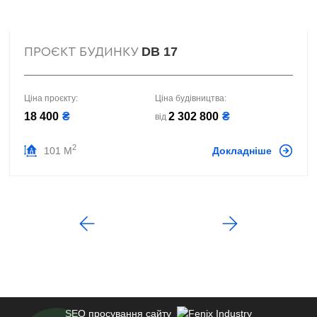
DB 17
ПРОЄКТ БУДИНКУ
Ціна проєкту:
Ціна будівництва:
18 400
₴
2 302 800
₴
від
2
101 М
Докладніше
SEO просування сайту