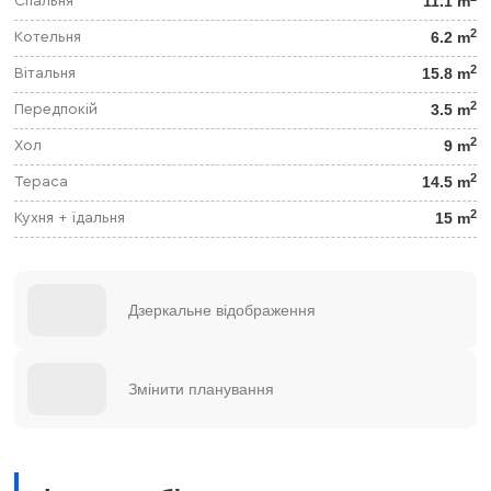
11.1 m
Спальня
2
6.2 m
Котельня
2
15.8 m
Вітальня
2
3.5 m
Передпокій
2
9 m
Хол
2
14.5 m
Тераса
2
15 m
Кухня + їдальня
Дзеркальне відображення
Змінити планування