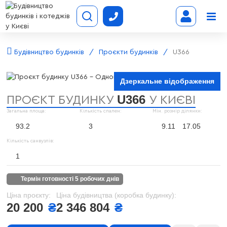
Будівництво будинків
Проєкти будинків
U366
Дзеркальне відображення
U366
ПРОЄКТ БУДИНКУ
У КИЄВІ
Загальна площа:
Кількість спален:
Мін. розмір ділянки:
93.2
3
9.11
17.05
Кількість санвузлів:
1
термін готовності 5 робочих днів
Ціна проєкту:
Ціна будівництва (коробка будинку):
20 200
₴
2 346 804
₴