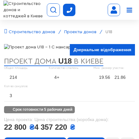
Строительство домов
Проекты домов
U18
Дзеркальне відображення
U18
ПРОЕКТ ДОМА
В КИЕВЕ
Общая площадь:
Количество спалень:
Мин. размер участка:
214
4+
19.56
21.86
Кол-во санузлов:
3
срок готовности 5 рабочих дней
Цена проекта:
Цена строительства (коробка дома):
22 800
₴
4 357 220
₴