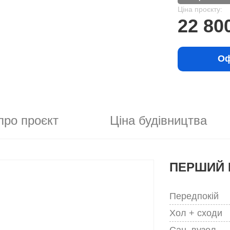
Ціна проєкту:
22 80
Оф
про проєкт
Ціна будівництва
ПЕРШИЙ 
Передпокій
Хол + сходи
Сан. вузол