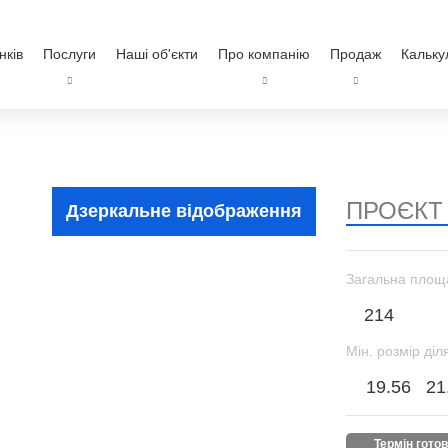
нків
Послуги
Наші об'єкти
Про компанію
Продаж
Кальку
ПРОЄКТ
Дзеркальне відображення
Загальна площ
214
Мін. розмір діл
19.56
21
термін гото