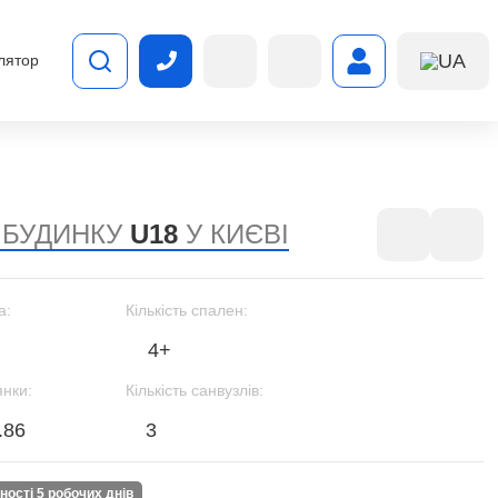
UA
лятор
 БУДИНКУ
U18
У КИЄВІ
а:
Кількість спален:
4+
янки:
Кількість санвузлів:
.86
3
вності 5 робочих днів