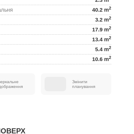
2
альня
40.2 m
2
3.2 m
2
17.9 m
2
13.4 m
2
5.4 m
2
10.6 m
зеркальне
Змінити
ідображення
планування
ПОВЕРХ