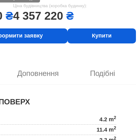
Ціна будівництва (коробка будинку):
0
₴
4 357 220
₴
ормити заявку
Купити
Доповнення
Подібні
ПОВЕРХ
2
4.2 m
2
11.4 m
2
2.3 m