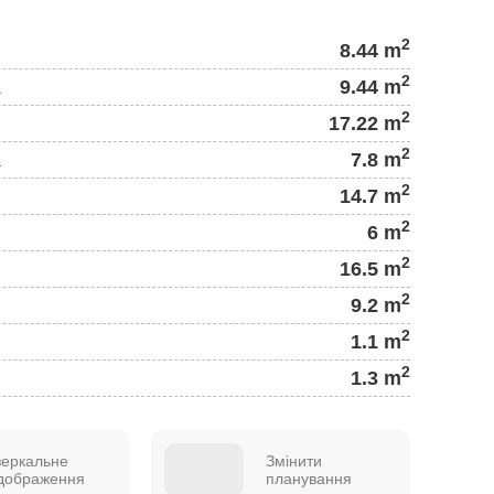
2
8.44 m
2
а
9.44 m
2
17.22 m
2
а
7.8 m
2
14.7 m
2
6 m
2
16.5 m
2
9.2 m
2
1.1 m
2
1.3 m
зеркальне
Змінити
ідображення
планування