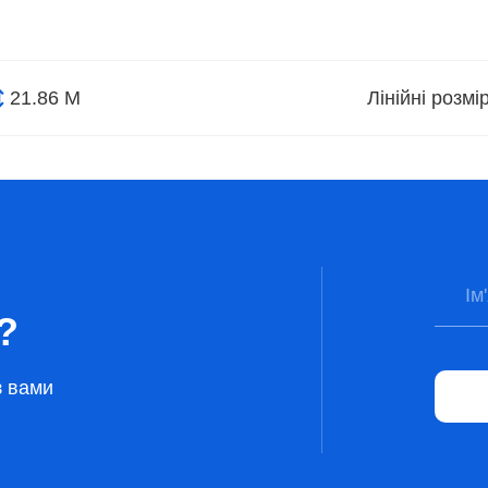
21.86 М
Лінійні розм
?
з вами