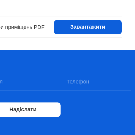
Завантажити
іри приміщень PDF
Надіслати