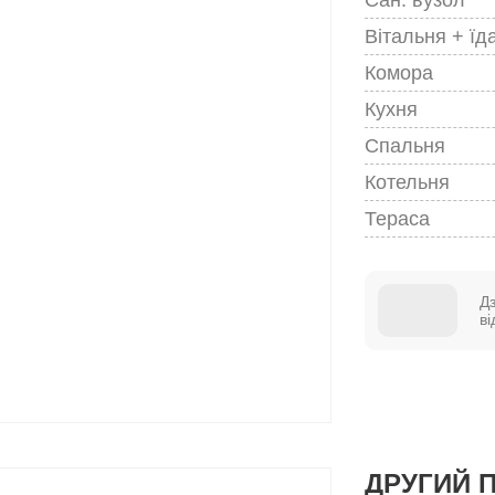
Вітальня + їд
Комора
Кухня
Спальня
Котельня
Тераса
Д
в
ДРУГИЙ 