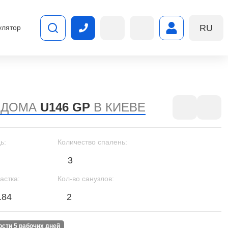
RU
улятор
 ДОМА
U146 GP
В КИЕВЕ
ь:
Количество спалень:
3
астка:
Кол-во санузлов:
.84
2
ности 5 рабочих дней