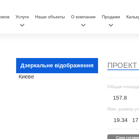
омов
Услуги
Наши объекты
О компании
Продажи
Кальк
ПРОЕКТ
Дзеркальне відображення
Общая площад
157.8
Мин. размер уч
19.34
17
срок готов