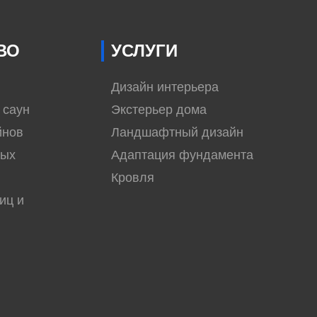
ВО
УСЛУГИ
Дизайн интерьера
 саун
Экстерьер дома
йнов
Ландшафтный дизайн
вых
Адаптация фундамента
Кровля
иц и