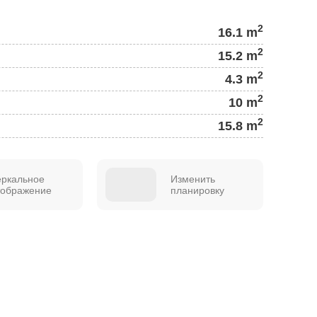
2
16.1 m
2
15.2 m
2
4.3 m
2
10 m
2
15.8 m
еркальное
Изменить
тображение
планировку