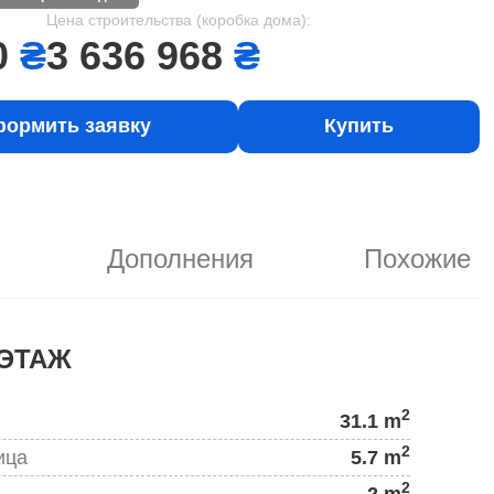
Цена строительства (коробка дома):
0
₴
3 636 968
₴
ормить заявку
Купить
Дополнения
Похожие
ЭТАЖ
2
31.1 m
2
ица
5.7 m
2
2 m