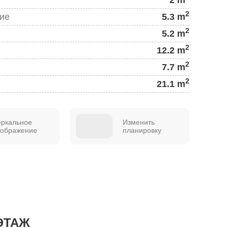
2
ие
5.3 m
2
5.2 m
2
12.2 m
2
7.7 m
2
21.1 m
еркальное
Изменить
тображение
планировку
ЭТАЖ