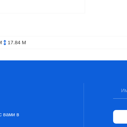
М
17.84 М
с вами в