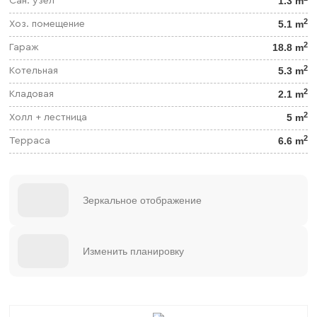
1.3 m
Сан. узел
2
5.1 m
Хоз. помещение
2
18.8 m
Гараж
2
5.3 m
Котельная
2
2.1 m
Кладовая
2
5 m
Холл + лестница
2
6.6 m
Терраса
Зеркальное отображение
Изменить планировку