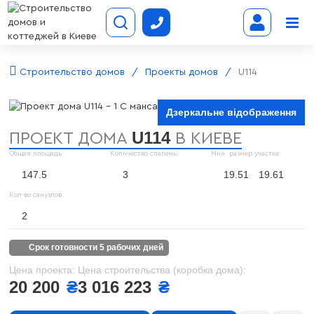
Строительство домов
Проекты домов
U114
Дзеркальне відображення
U114
ПРОЕКТ ДОМА
В КИЕВЕ
Общая площадь:
Количество спалень:
Мин. размер участка:
147.5
3
19.51
19.61
Кол-во санузлов:
2
срок готовности 5 рабочих дней
Цена проекта:
Цена строительства (коробка дома):
20 200
₴
3 016 223
₴