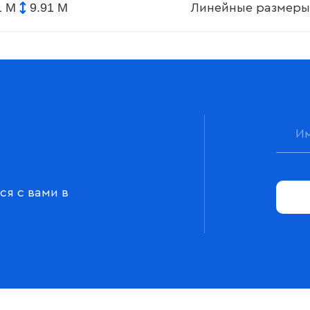
1 М
9.91 М
Линейные размеры
ся с вами в