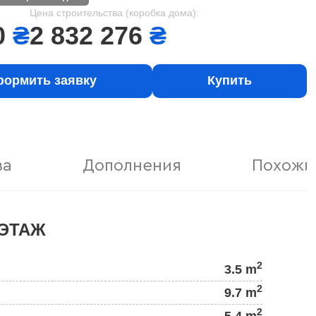
Цена строительства (коробка дома):
0
₴
2 832 276
₴
ормить заявку
Купить
ва
Дополнения
Похожи
ЭТАЖ
2
3.5 m
2
9.7 m
2
5.4 m