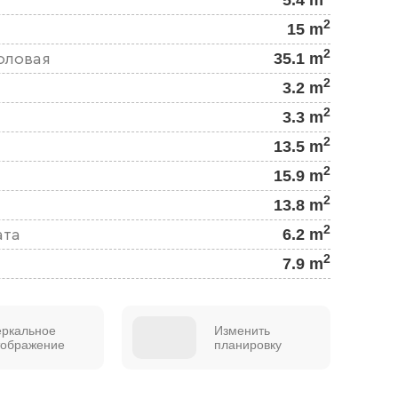
2
15 m
2
35.1 m
оловая
2
3.2 m
2
3.3 m
2
13.5 m
2
15.9 m
2
13.8 m
2
6.2 m
ата
2
7.9 m
еркальное
Изменить
тображение
планировку