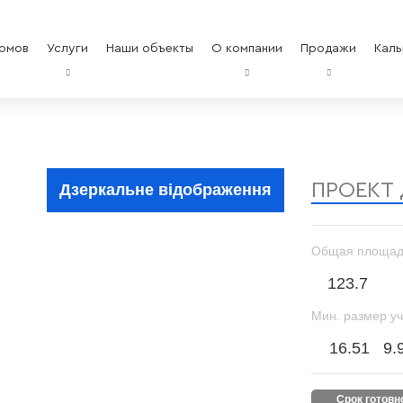
омов
Услуги
Наши объекты
О компании
Продажи
Каль
ПРОЕКТ
Дзеркальне відображення
Общая площад
123.7
Мин. размер уч
16.51
9.
срок готов