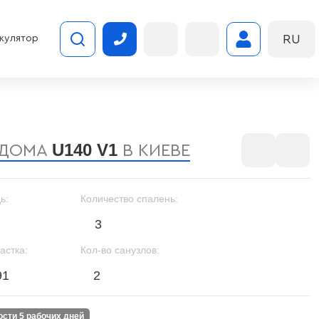
RU
кулятор
U140 V1
 ДОМА
В КИЕВЕ
ь:
Количество спалень:
3
астка:
Кол-во санузлов:
91
2
ности 5 рабочих дней