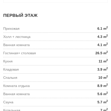
ПЕРВЫЙ ЭТАЖ
2
Прихожая
6.1 m
2
Холл + лестница
4.3 m
2
Ванная комната
4.1 m
2
Гостиная+ столовая
26.5 m
2
Кухня
11 m
2
Кладовая
3.9 m
2
Спальня
10 m
2
Комната отдыха
8.9 m
2
Ванная комната
5.6 m
2
Сауна
5.7 m
2
Котельная
7 m