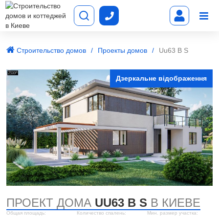
Строительство домов
Проекты домов
Uu63 B S
Дзеркальне відображення
ПРОЕКТ ДОМА
UU63 B S
В КИЕВЕ
Общая площадь:
Количество спалень:
Мин. размер участка: