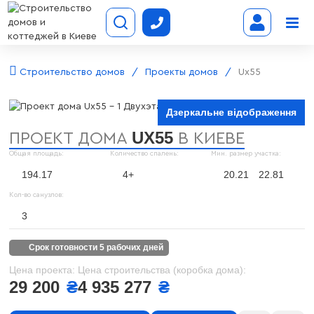
Строительство домов
Проекты домов
Ux55
Дзеркальне відображення
UX55
ПРОЕКТ ДОМА
В КИЕВЕ
Общая площадь:
Количество спалень:
Мин. размер участка:
194.17
4+
20.21
22.81
Кол-во санузлов:
3
срок готовности 5 рабочих дней
Цена проекта:
Цена строительства (коробка дома):
29 200
₴
4 935 277
₴