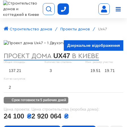
Строительство домов
Проекты домов
Ux47
Дзеркальне відображення
UX47
ПРОЕКТ ДОМА
В КИЕВЕ
Общая площадь:
Количество спалень:
Мин. размер участка:
137.21
3
19.51
19.71
Кол-во санузлов:
2
срок готовности 5 рабочих дней
Цена проекта:
Цена строительства (коробка дома):
24 100
₴
2 920 064
₴