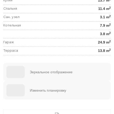
13.7 m
Кухня
2
11.4 m
Спальня
2
3.1 m
Сан. узел
2
7.9 m
Котельная
2
3.8 m
2
24.9 m
Гараж
2
13.8 m
Терраса
Зеркальное отображение
Изменить планировку