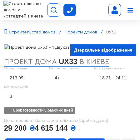
Строительство домов
Проекты домов
Ux33
Дзеркальне відображення
UX33
ПРОЕКТ ДОМА
В КИЕВЕ
Общая площадь:
Количество спалень:
Мин. размер участка:
213.99
4+
18.21
24.11
Кол-во санузлов:
3
срок готовности 5 рабочих дней
Цена проекта:
Цена строительства (коробка дома):
29 200
₴
4 615 144
₴