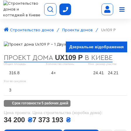
Строительство домов
Проекты домов
Ux109 P
Дзеркальне відображення
UX109 P
ПРОЕКТ ДОМА
В КИЕВЕ
Общая площадь:
Количество спалень:
Мин. размер участка:
316.8
4+
24.41
24.21
Кол-во санузлов:
3
срок готовности 5 рабочих дней
Цена проекта:
Цена строительства (коробка дома):
34 200
₴
7 373 193
₴