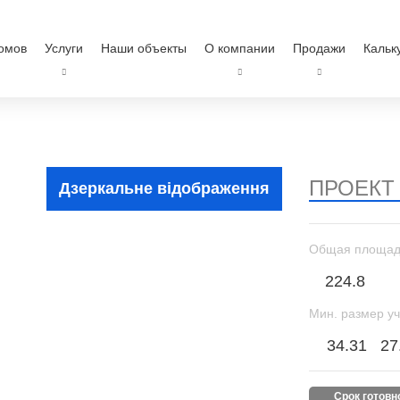
омов
Услуги
Наши объекты
О компании
Продажи
Кальк
ПРОЕКТ
Дзеркальне відображення
Общая площад
224.8
Мин. размер уч
34.31
27
срок готов