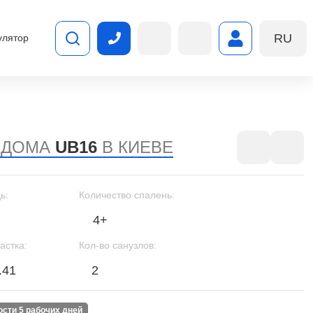
RU
улятор
 ДОМА
UB16
В КИЕВЕ
ь:
Количество спалень:
4+
астка:
Кол-во санузлов:
.41
2
ности 5 рабочих дней