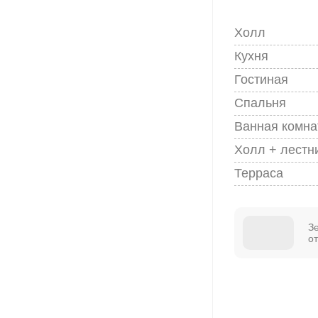
Холл
Кухня
Гостиная
Спальня
Ванная комна
Холл + лестн
Терраса
З
о