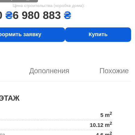
Цена строительства (коробка дома):
0
₴
6 980 883
₴
ормить заявку
Купить
Дополнения
Похожие
ЭТАЖ
2
5 m
2
10.12 m
2
та
4.6 m