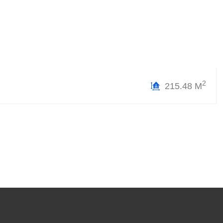
2
215.48 М