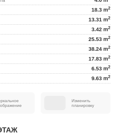
2
18.3 m
2
13.31 m
2
3.42 m
2
25.53 m
2
38.24 m
2
17.83 m
2
6.53 m
2
9.63 m
еркальное
Изменить
тображение
планировку
ЭТАЖ