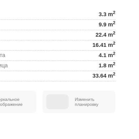
2
3.3 m
2
9.9 m
2
22.4 m
2
16.41 m
2
та
4.1 m
2
ица
1.8 m
2
33.64 m
еркальное
Изменить
тображение
планировку