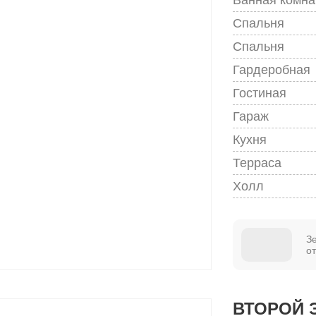
Спальня
Спальня
Гардеробная
Гостиная
Гараж
Кухня
Терраса
Холл
З
о
ВТОРОЙ 