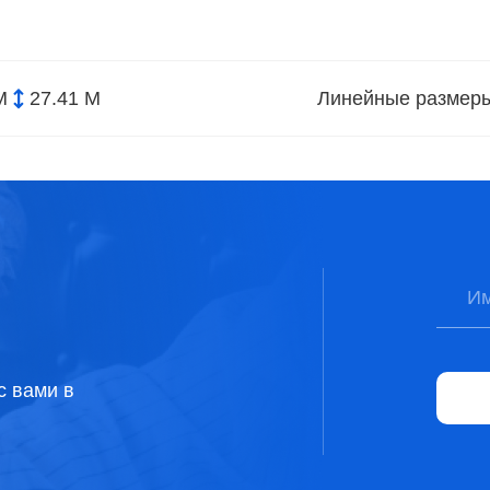
М
27.41 М
Линейные размер
с вами в