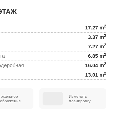
ЭТАЖ
2
17.27 m
2
3.37 m
2
7.27 m
2
та
6.85 m
2
рдеробная
16.04 m
2
13.01 m
еркальное
Изменить
тображение
планировку