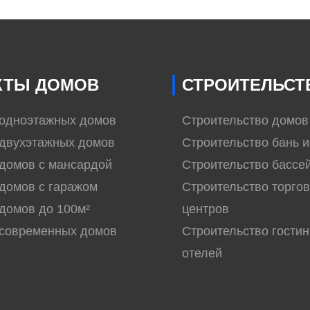
КТЫ ДОМОВ
СТРОИТЕЛЬСТ
 одноэтажных домов
Строительство домов
двухэтажных домов
Строительство бань и
домов с мансардой
Строительство бассе
домов с гаражом
Строительство торго
домов до 100м²
центров
 современных домов
Строительство гостин
отелей