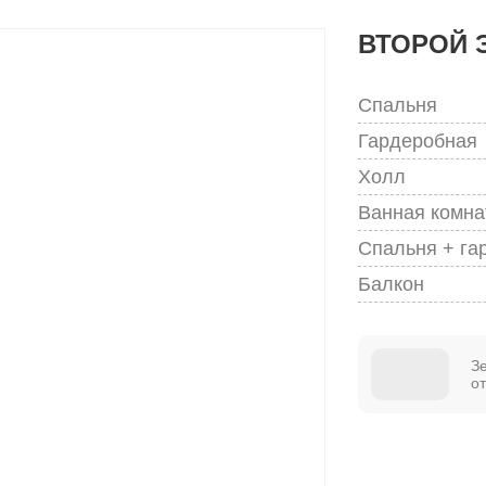
ВТОРОЙ 
Спальня
Гардеробная
Холл
Ванная комна
Спальня + га
Балкон
З
о