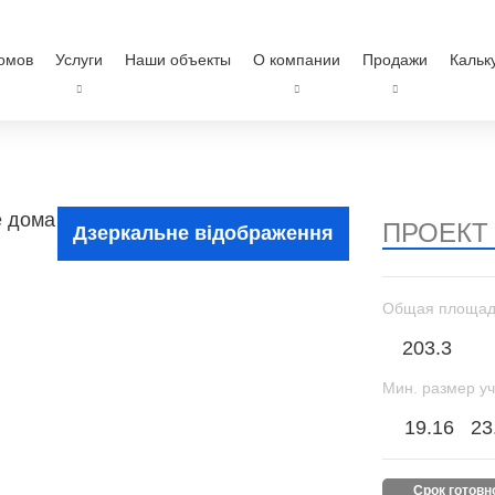
омов
Услуги
Наши объекты
О компании
Продажи
Кальк
ПРОЕКТ
Дзеркальне відображення
Общая площад
203.3
Мин. размер уч
19.16
23
срок готов