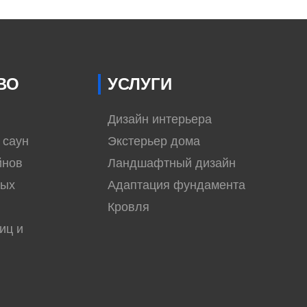
ВО
УСЛУГИ
Дизайн интерьера
 саун
Экстерьер дома
йнов
Ландшафтный дизайн
вых
Адаптация фундамента
Кровля
иц и