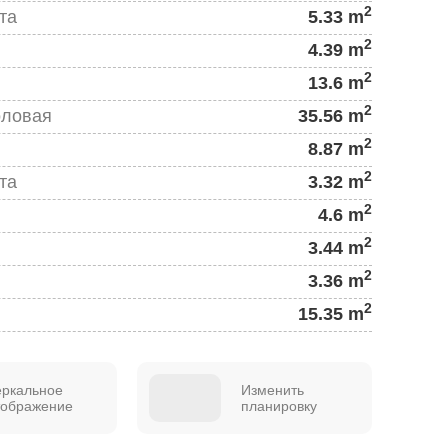
2
та
5.33 m
2
4.39 m
2
13.6 m
2
оловая
35.56 m
2
8.87 m
2
та
3.32 m
2
4.6 m
2
3.44 m
2
3.36 m
2
15.35 m
еркальное
Изменить
тображение
планировку