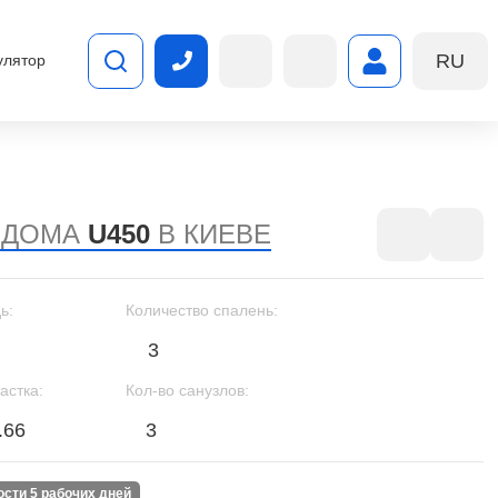
RU
улятор
 ДОМА
U450
В КИЕВЕ
ь:
Количество спалень:
3
астка:
Кол-во санузлов:
.66
3
ности 5 рабочих дней