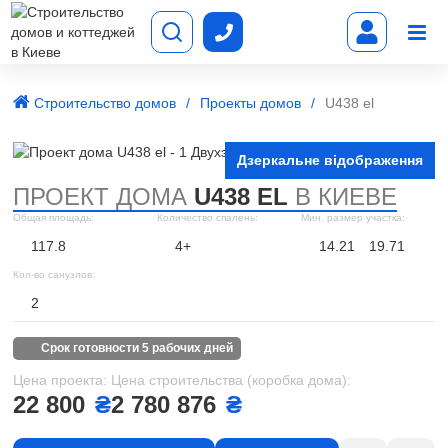
Строительство домов
Проекты домов
U438 el
Дзеркальне відображення
ПРОЕКТ ДОМА
U438 EL
В КИЕВЕ
Общая площадь:
Количество спалень:
Мин. размер участка:
117.8
4+
14.21
19.71
Кол-во санузлов:
2
срок готовности 5 рабочих дней
Цена проекта:
Цена строительства (коробка дома):
22 800
₴
2 780 876
₴