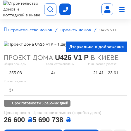
Строительство домов
Проекты домов
U426 v1 P
Дзеркальне відображення
U426 V1 P
ПРОЕКТ ДОМА
В КИЕВЕ
Общая площадь:
Количество спалень:
Мин. размер участка:
255.03
4+
21.41
23.61
Кол-во санузлов:
3+
срок готовности 5 рабочих дней
Цена проекта:
Цена строительства (коробка дома):
26 600
₴
5 690 738
₴