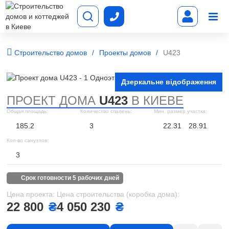
Строительство домов
Проекты домов
U423
Дзеркальне відображення
ПРОЕКТ ДОМА
U423
В КИЕВЕ
Общая площадь:
Количество спалень:
Мин. размер участка:
185.2
3
22.31
28.91
Кол-во санузлов:
3
срок готовности 5 рабочих дней
Цена проекта:
Цена строительства (коробка дома):
22 800
₴
4 050 230
₴