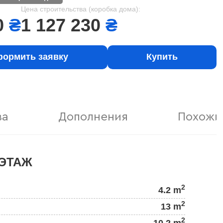
Цена строительства (коробка дома):
0
₴
1 127 230
₴
ормить заявку
Купить
ва
Дополнения
Похожи
ЭТАЖ
2
4.2 m
2
13 m
2
10.2 m