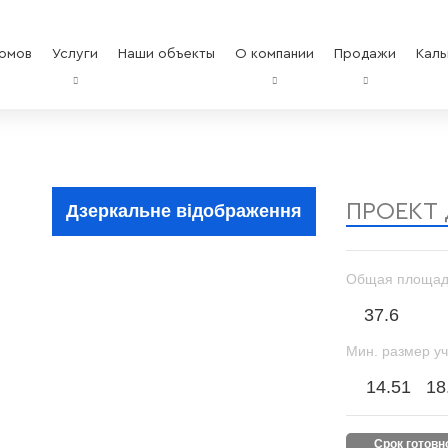
омов
Услуги
Наши объекты
О компании
Продажи
Каль
ПРОЕКТ
Дзеркальне відображення
Общая площад
37.6
Мин. размер уч
14.51
18
срок готов