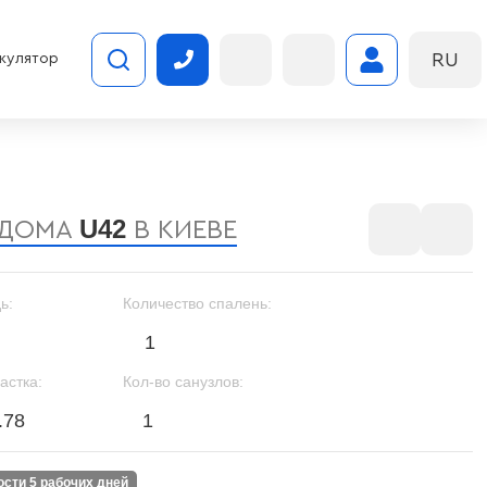
RU
кулятор
U42
 ДОМА
В КИЕВЕ
ь:
Количество спалень:
1
астка:
Кол-во санузлов:
.78
1
ности 5 рабочих дней