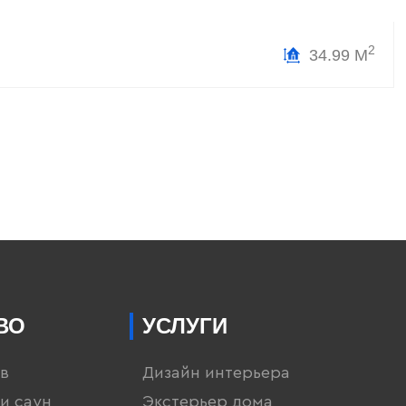
2
34.99 М
ВО
УСЛУГИ
в
Дизайн интерьера
и саун
Экстерьер дома