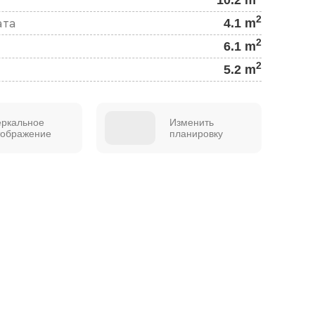
2
4.1 m
ата
2
6.1 m
2
5.2 m
еркальное
Изменить
тображение
планировку