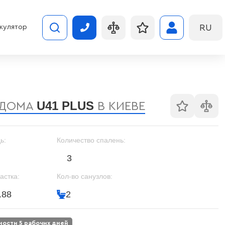
RU
кулятор
U41 PLUS
 ДОМА
В КИЕВЕ
ь:
Количество спалень:
3
астка:
Кол-во санузлов:
.88
2
вности 5 рабочих дней