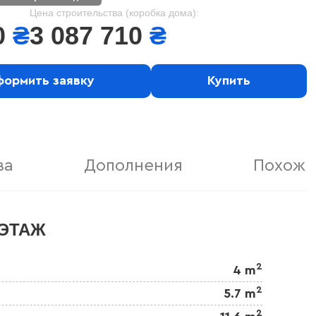
Цена строительства (коробка дома):
0
₴
3 087 710
₴
ормить заявку
Купить
ва
Дополнения
Похожи
ЭТАЖ
2
4 m
2
5.7 m
2