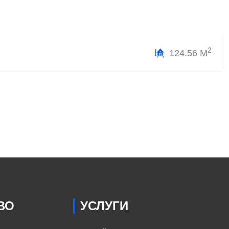
2
124.56 М
ВО
УСЛУГИ