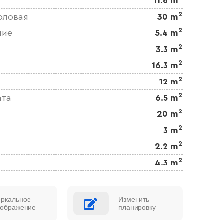
11.6 m
2
оловая
30 m
2
ние
5.4 m
2
3.3 m
2
16.3 m
2
12 m
2
ата
6.5 m
2
20 m
2
3 m
2
2.2 m
2
4.3 m
еркальное
Изменить
тображение
планировку