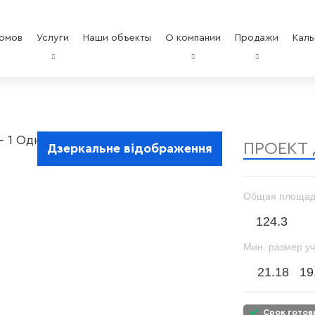
омов
Услуги
Наши объекты
О компании
Продажи
Каль
ПРОЕКТ
Дзеркальне відображення
Общая площад
124.3
Мин. размер уч
21.18
19
срок гото