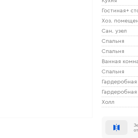
Кухня
Гостиная+ ст
Хоз. помеще
Сан. узел
Спальня
Спальня
Ванная комн
Спальня
Гардеробная
Гардеробная
Холл
З
о