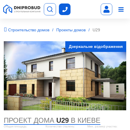
Строительство домов
Проекты домов
U29
Дзеркальне відображення
ПРОЕКТ ДОМА
U29
В КИЕВЕ
Общая площадь:
Количество спалень:
Мин. размер участка: