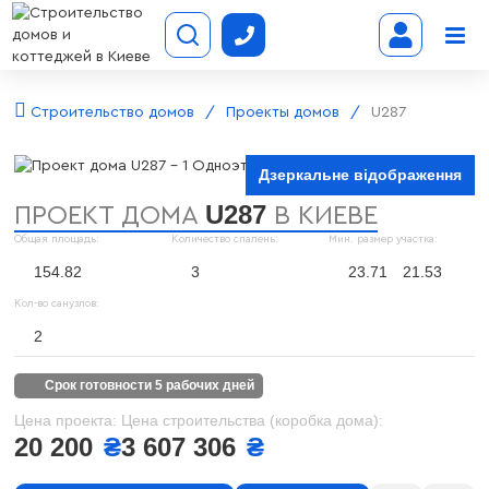
Строительство домов
Проекты домов
U287
Дзеркальне відображення
U287
ПРОЕКТ ДОМА
В КИЕВЕ
Общая площадь:
Количество спалень:
Мин. размер участка:
154.82
3
23.71
21.53
Кол-во санузлов:
2
срок готовности 5 рабочих дней
Цена проекта:
Цена строительства (коробка дома):
20 200
₴
3 607 306
₴