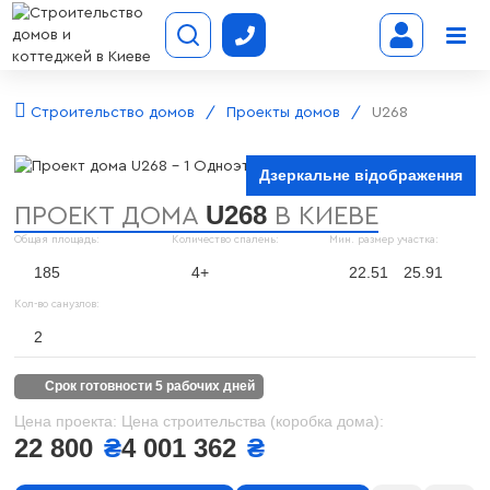
Строительство домов
Проекты домов
U268
Дзеркальне відображення
U268
ПРОЕКТ ДОМА
В КИЕВЕ
Общая площадь:
Количество спалень:
Мин. размер участка:
185
4+
22.51
25.91
Кол-во санузлов:
2
срок готовности 5 рабочих дней
Цена проекта:
Цена строительства (коробка дома):
22 800
₴
4 001 362
₴