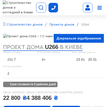
Строительство домов
Проекты домов
U266
Дзеркальне відображення
U266
ПРОЕКТ ДОМА
В КИЕВЕ
Общая площадь:
Количество спалень:
Мин. размер участка:
211.7
4+
23.41
20.31
Кол-во санузлов:
2
срок готовности 5 рабочих дней
Цена проекта:
Цена строительства (коробка дома):
22 800
₴
4 388 406
₴