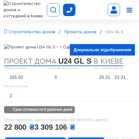
Строительство домов
Проекты домов
U24 GL S
Дзеркальне відображення
U24 GL S
ПРОЕКТ ДОМА
В КИЕВЕ
Общая площадь:
Количество спалень:
Мин. размер участка:
155.02
3
25.21
22.21
Кол-во санузлов:
2
срок готовности 5 рабочих дней
Цена проекта:
Цена строительства (коробка дома):
22 800
₴
3 309 106
₴