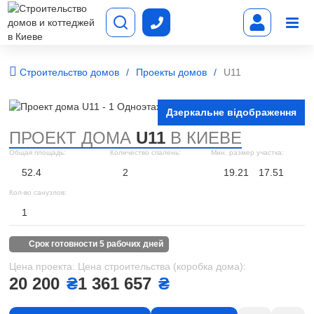
Строительство домов
Проекты домов
U11
Дзеркальне відображення
ПРОЕКТ ДОМА
U11
В КИЕВЕ
Общая площадь:
Количество спалень:
Мин. размер участка:
52.4
2
19.21
17.51
Кол-во санузлов:
1
срок готовности 5 рабочих дней
Цена проекта:
Цена строительства (коробка дома):
20 200
₴
1 361 657
₴