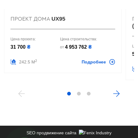
UX95
ПРОЕКТ ДОМА
П
(Г
Цена проекта:
Цена строительства:
Це
31 700
₴
4 953 762
₴
от
57
2
242.5 М
Подробнее
SEO продвижение сайта