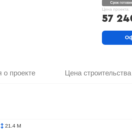
срок готов
Цена проекта:
57 24
Оф
 о проекте
Цена строительства
21.4 М