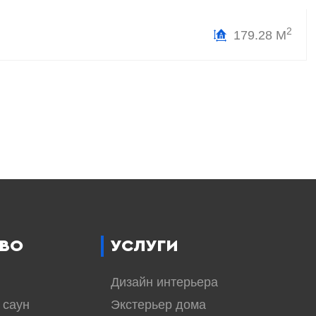
2
179.28 М
ВО
УСЛУГИ
Дизайн интерьера
 саун
Экстерьер дома