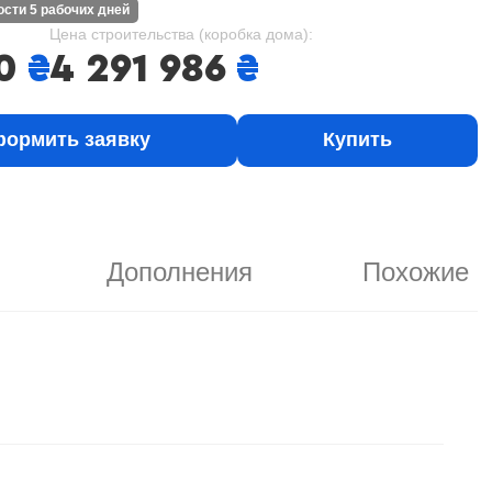
ности 5 рабочих дней
Цена строительства (коробка дома):
0
₴
4 291 986
₴
ормить заявку
Купить
Дополнения
Похожие