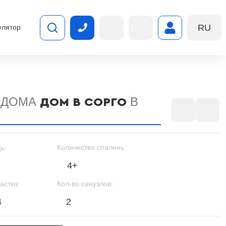
RU
улятор
 ДОМА
В
ДОМ В СОРГО
ь:
Количество спалень:
4+
астка:
Кол-во санузлов:
4
2