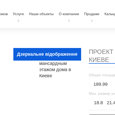
омов
Услуги
Наши объекты
О компании
Продажи
Кальк
ПРОЕКТ
Дзеркальне відображення
КИЕВЕ
Общая площад
189.99
Мин. размер уч
18.8
21.