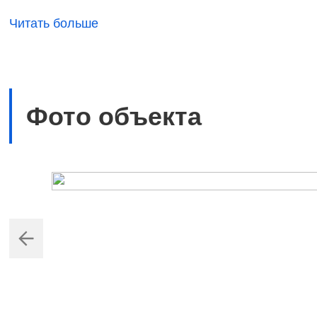
Общая площадь, включая цокольный этаж 309
Читать больше
Фундамент: ленточный монолитный, стены ке
Крыша односкатная, с малым углом наклона 
ферм.
Фото объекта
Обустройство плоской крыши над гаражной ч
Отделка цоколя: экструдированный полисти
Здание состоит из четырех уровней:
-1 этаж: цокольное помещение, используемое 
1+ этаж: гараж на два авто, котельная, гард
2 этаж: две спальни, санузел, кабинет с вых
2+ этаж: две спальни, санузел, миникухня/г