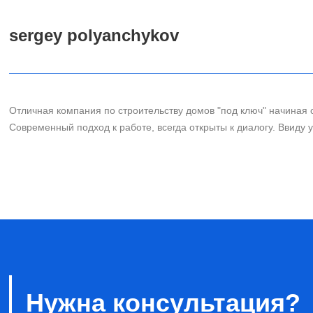
По желанию заказчиков был проведен отказ от и
sergey polyanchykov
напольным покрытием является кафель-мрамор.
системы теплых стен Rehau в помещениях с де
канальными кондиционерами Daikin. Строительст
проектирования, заканчивая дизайном интерьеро
Отличная компания по строительству домов "под ключ" начиная 
Современный подход к работе, всегда открыты к диалогу. Ввиду
Нужна консультация?