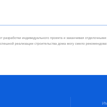
спользования классических радиаторов в пользу с
 Для комфортного обогрева спален было введено 
ревянным напольным покрытием. Вентиляция и кон
во выполнялось по комплексному договору подряд
в и внутренней отделкой.
от разработки индивидуального проекта и заканчивая отделочными
 успешной реализации строительства дома могу смело рекомендова