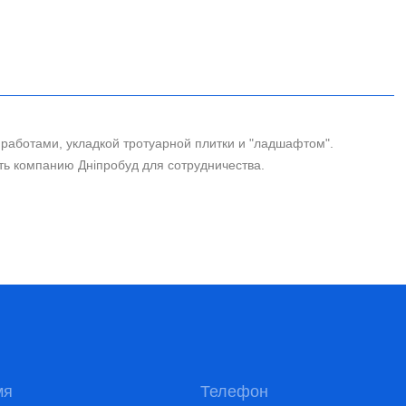
истемы теплого пола в тех помещениях, где
инновационное решение, а именно монтаж
диционирование всех помещений осуществляется
а, начиная от геодезических изысканий и
 работами, укладкой тротуарной плитки и "ладшафтом".
ть компанию Дніпробуд для сотрудничества.