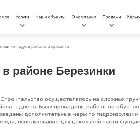
омов
Услуги
Наши объекты
О компании
Продажи
Кальк
ный коттедж в районе Березинки
в районе Березинки
 Строительство осуществлялось на сложных грунт
йона г. Днепр. Были проведены работы по обустр
роведены дополнительные меры по гидроизоляции 
оида, использование для цокольной части фунда