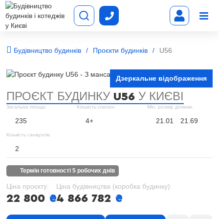
Будівництво будинків
Проєкти будинків
U56
Дзеркальне відображення
ПРОЄКТ БУДИНКУ
У КИЄВІ
U56
Загальна площа:
Кількість спален:
Мін. розмір ділянки:
235
4+
21.01
21.69
Кількість санвузлів:
2
термін готовності 5 робочих днів
Ціна проєкту:
Ціна будівництва (коробка будинку):
22 800
₴
4 866 782
₴