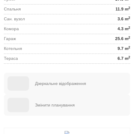
2
Спальня
11.9 m
2
Сан. вузол
3.6 m
2
Комора
4.3 m
2
Гараж
25.6 m
2
Котельня
9.7 m
2
Тераса
6.7 m
Дзеркальне відображення
Змінити планування