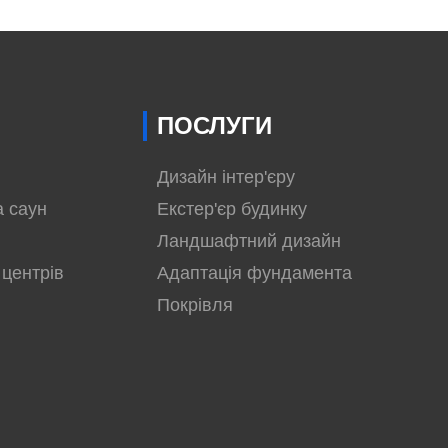
ПОСЛУГИ
Дизайн інтер'єру
а саун
Екстер'єр будинку
Ландшафтний дизайн
 центрів
Адаптація фундамента
Покрівля