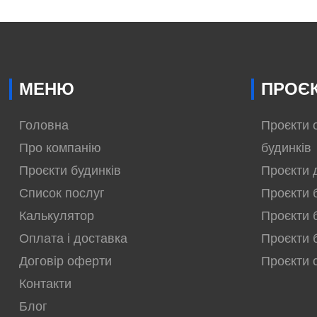
МЕНЮ
ПРОЄК
Головна
Проєкти 
Про компанію
будинків
Проєкти будинків
Проєкти 
Список послуг
Проєкти 
Калькулятор
Проєкти 
Оплата і доставка
Проєкти 
Договір оферти
Проєкти 
Контакти
Блог