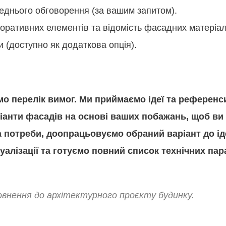
реднього обговорення (за вашим запитом).
коративних елементів та відомість фасадних матеріал
 (доступно як додаткова опція).
мо перелік вимог. Ми приймаємо ідеї та референс
іанти фасадів на основі ваших побажань, щоб ви
за потреби, доопрацьовуємо обраний варіант до ід
уалізації та готуємо повний список технічних пар
овнення до архітектурного проєкту будинку.