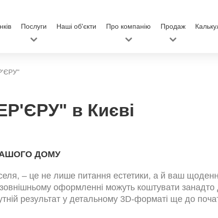
нків
Послуги
Наші об'єкти
Про компанію
Продаж
Кальку
'ЄРУ"
Р'ЄРУ" в Києві
ВАШОГО ДОМУ
оселя, – це не лише питання естетики, а й ваш щоде
у зовнішньому оформленні можуть коштувати занадто 
утній результат у детальному 3D-форматі ще до почат