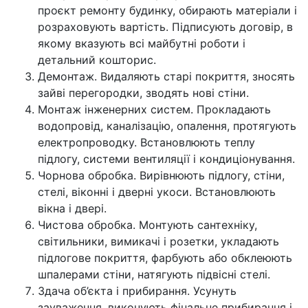
проєкт ремонту будинку, обирають матеріали і
розраховують вартість. Підписують договір, в
якому вказують всі майбутні роботи і
детальний кошторис.
Демонтаж. Видаляють старі покриття, зносять
зайві перегородки, зводять нові стіни.
Монтаж інженерних систем. Прокладають
водопровід, каналізацію, опалення, протягують
електропроводку. Встановлюють теплу
підлогу, системи вентиляції і кондиціонування.
Чорнова обробка. Вирівнюють підлогу, стіни,
стелі, віконні і дверні укоси. Встановлюють
вікна і двері.
Чистова обробка. Монтують сантехніку,
світильники, вимикачі і розетки, укладають
підлогове покриття, фарбують або обклеюють
шпалерами стіни, натягують підвісні стелі.
Здача об’єкта і прибирання. Усунуть
зауваження, виконують фінальне прибирання і