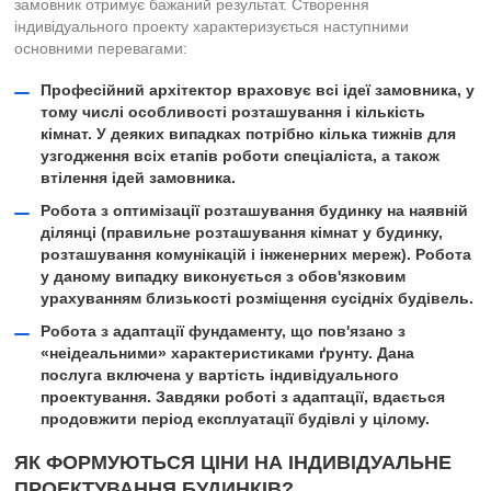
замовник отримує бажаний результат. Створення
індивідуального проекту характеризується наступними
основними перевагами:
Професійний архітектор враховує всі ідеї замовника, у
тому числі особливості розташування і кількість
кімнат. У деяких випадках потрібно кілька тижнів для
узгодження всіх етапів роботи спеціаліста, а також
втілення ідей замовника.
Робота з оптимізації розташування будинку на наявній
ділянці (правильне розташування кімнат у будинку,
розташування комунікацій і інженерних мереж). Робота
у даному випадку виконується з обов'язковим
урахуванням близькості розміщення сусідніх будівель.
Робота з адаптації фундаменту, що пов'язано з
«неідеальними» характеристиками ґрунту. Дана
послуга включена у вартість індивідуального
проектування. Завдяки роботі з адаптації, вдається
продовжити період експлуатації будівлі у цілому.
ЯК ФОРМУЮТЬСЯ ЦІНИ НА ІНДИВІДУАЛЬНЕ
ПРОЕКТУВАННЯ БУДИНКІВ?