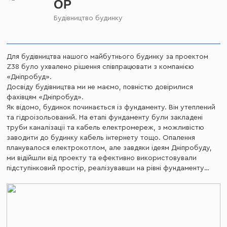
OP
Будівництво будинку
Для будівництва нашого майбутнього будинку за проектом
Б
Z38 було ухвалено рішення співпрацювати з компанією
«Дніпробуд».
Досвіду будівництва ми не маємо, повністю довірилися
фахівцям «Дніпробуд».
Як відомо, будинок починається із фундаменту. Він утеплений
та гідроізольований. На етапі фундаменту були закладені
труби каналізації та кабель електромереж, з можливістю
заводити до будинку кабель інтернету тощо. Опалення
планувалося електрокотлом, але завдяки ідеям Дніпробуду,
ми відійшли від проекту та ефективно використовували
підступінковий простір, реалізувавши на рівні фундаменту
котельню. Повітропроводи та вікно в котельні також були
сплановані на випадок підключення газового обладнання. Це
так, про всяк випадок;) Стіни з подвійної керамічної цегли
укладені в півтора цеглини + утеплення мінватою +
облицювання клінкером. У результаті 63-сантиметрові стіни:)