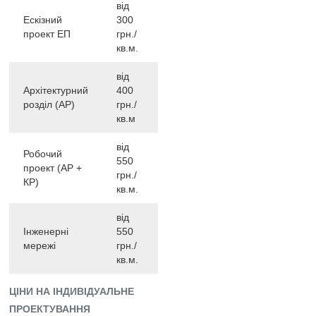
від
Ескізний
300
проект ЕП
грн./
кв.м.
від
Архітектурний
400
розділ (АР)
грн./
кв.м
від
Робочий
550
проект (АР +
грн./
КР)
кв.м.
від
Інженерні
550
мережі
грн./
кв.м.
ЦІНИ НА ІНДИВІДУАЛЬНЕ
ПРОЕКТУВАННЯ