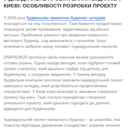
КИЄВІ: ОСОБЛИВОСТІ РОЗРОБКИ ПРОЕКТУ
У 2026 році
будівництво приватних будинків і котеджів
знаходиться на піку популярності. Таке бажання продиктовано
покращити умови проживання, віддалившись від міської
метушні. Прийнявши рішення про зведення приватного
житлового будинку, слід визначитися з проектом. Існує
можливість вибрати серед типових і індивідуальних проектів.
DNIPROBUD пропонує своїм клієнтам велике різноманіття
готових рішень. Однак нерідкі випадки, коли підібрати готовий
проект з каталогу, який ідеально підійде під ділянку для
будівництва, є складним завданням. У такому випадку
будівельна компанія пропонує замовити індивідуальний проект
заміського котеджу, який розробляється професійними
спеціалістами. У Києві існує можливість замовити створення
проекту під ключ. Така послуга передбачає створення
унікального проекту, який ідеально підходить до ділянки,
відведеної для будівництва.
Індивідуальний проект приватного будинку – це розробка, яка
повністю відповідає державним стандартам і нормам чинного