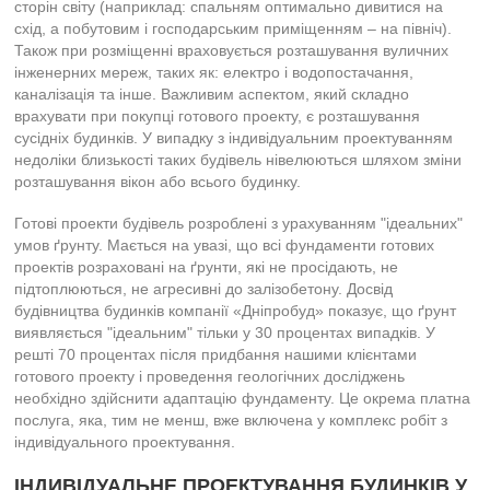
сторін світу (наприклад: спальням оптимально дивитися на
схід, а побутовим і господарським приміщенням – на північ).
Також при розміщенні враховується розташування вуличних
інженерних мереж, таких як: електро і водопостачання,
каналізація та інше. Важливим аспектом, який складно
врахувати при покупці готового проекту, є розташування
сусідніх будинків. У випадку з індивідуальним проектуванням
недоліки близькості таких будівель нівелюються шляхом зміни
розташування вікон або всього будинку.
Готові проекти будівель розроблені з урахуванням "ідеальних"
умов ґрунту. Мається на увазі, що всі фундаменти готових
проектів розраховані на ґрунти, які не просідають, не
підтоплюються, не агресивні до залізобетону. Досвід
будівництва будинків компанії «Дніпробуд» показує, що ґрунт
виявляється "ідеальним" тільки у 30 процентах випадків. У
решті 70 процентах після придбання нашими клієнтами
готового проекту і проведення геологічних досліджень
необхідно здійснити адаптацію фундаменту. Це окрема платна
послуга, яка, тим не менш, вже включена у комплекс робіт з
індивідуального проектування.
ІНДИВІДУАЛЬНЕ ПРОЕКТУВАННЯ БУДИНКІВ У