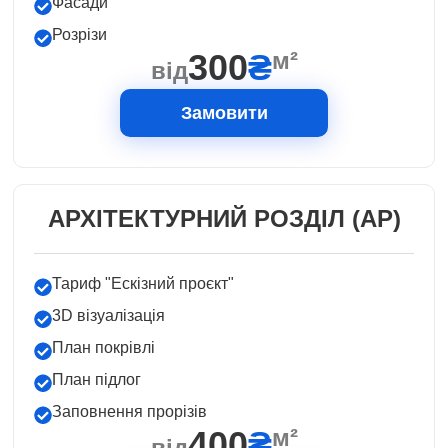
Фасади
Розрізи
300
₴
м²
від
Замовити
АРХІТЕКТУРНИЙ РОЗДІЛ (АР)
Тариф "Ескізний проєкт"
3D візуалізація
План покрівлі
План підлог
Заповнення прорізів
400
₴
м²
від