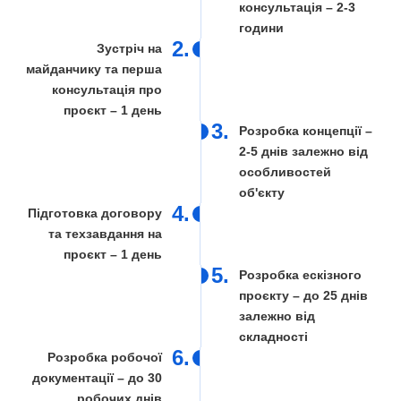
консультація – 2-3
години
2.
Зустріч на
майданчику та перша
консультація про
проєкт – 1 день
3.
Розробка концепції –
2-5 днів залежно від
особливостей
об'єкту
4.
Підготовка договору
та техзавдання на
проєкт – 1 день
5.
Розробка ескізного
проєкту – до 25 днів
залежно від
складності
6.
Розробка робочої
документації – до 30
робочих днів