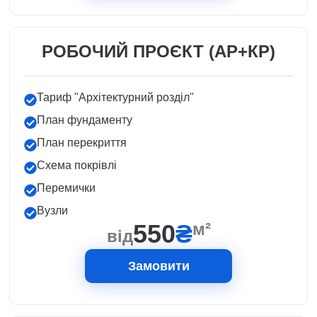
РОБОЧИЙ ПРОЄКТ (АР+КР)
Тариф "Архітектурний розділ"
План фундаменту
План перекриття
Схема покрівлі
Перемички
Вузли
550
₴
м²
від
Замовити