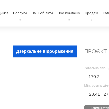
инків
Послуги
Наші об'єкти
Про компанію
Продаж
Кал
ПРОЄКТ
Дзеркальне відображення
Загальна площ
170.2
Мін. розмір діл
23.41
27
термін гото