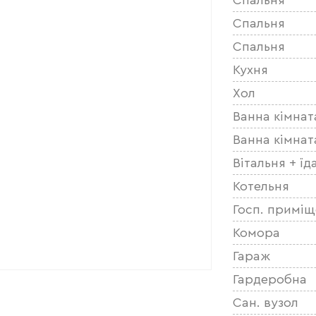
Спальня
Спальня
Кухня
Хол
Ванна кімнат
Ванна кімнат
Вітальня + їд
Котельня
Госп. примі
Комора
Гараж
Гардеробна
Сан. вузол