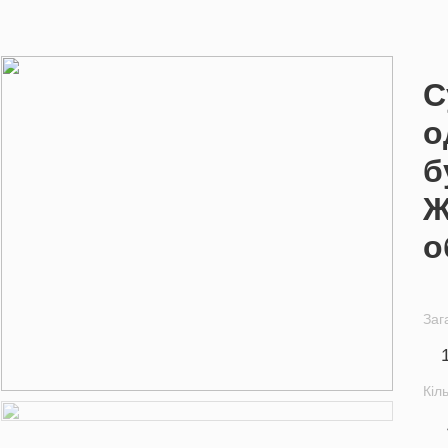
С
о
б
Ж
о
Заг
Кіл