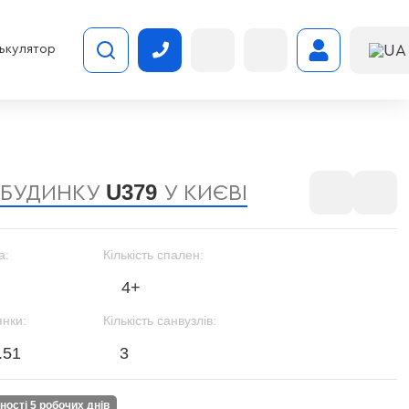
UA
ькулятор
U379
 БУДИНКУ
У КИЄВІ
а:
Кількість спален:
4+
янки:
Кількість санвузлів:
.51
3
вності 5 робочих днів