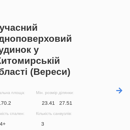
учасний
дноповерховий
удинок у
итомирській
бласті (Вереси)
альна площа:
Мін. розмір ділянки:
170.2
23.41
27.51
ькість спален:
Кількість санвузлів:
4+
3