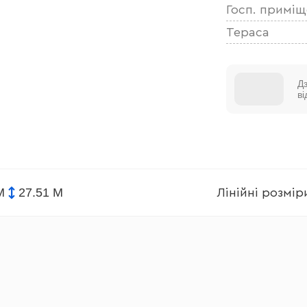
Госп. примі
Тераса
Д
в
М
27.51 М
Лінійні розмі