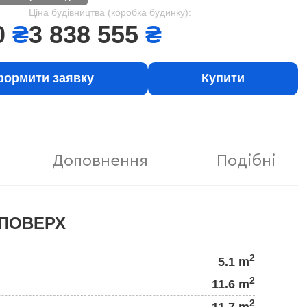
Ціна будівництва (коробка будинку):
0
₴
3 838 555
₴
ормити заявку
Купити
Доповнення
Подібні
ПОВЕРХ
2
5.1 m
2
11.6 m
2
11.7 m