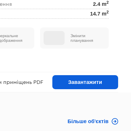
2
2.4 m
щення
2
14.7 m
зеркальне
Змінити
ідображення
планування
Завантажити
ри приміщень PDF
Більше об'єктів