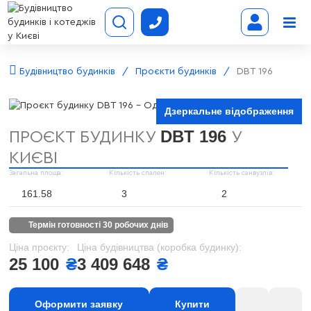
Будівництво будинків
Проєкти будинків
DBT 196
Дзеркальне відображення
DBT 196
ПРОЄКТ БУДИНКУ
У
КИЄВІ
Загальна площа:
Кількість спален:
Кількість санвузлів:
161.58
3
2
термін готовності 30 робочих днів
Ціна проєкту:
Ціна будівництва (коробка будинку):
25 100
₴
3 409 648
₴
Оформити заявку
Купити