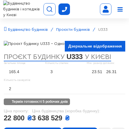
Будівництво будинків
Проєкти будинків
U333
Дзеркальне відображення
U333
ПРОЄКТ БУДИНКУ
У КИЄВІ
Загальна площа:
Кількість спален:
Мін. розмір ділянки:
165.4
3
23.51
26.31
Кількість санвузлів:
2
термін готовності 5 робочих днів
Ціна проєкту:
Ціна будівництва (коробка будинку):
22 800
₴
3 638 529
₴