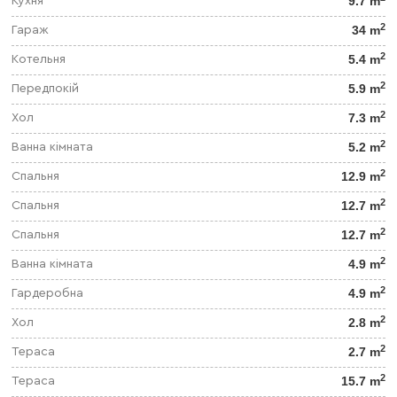
9.7 m
Кухня
2
34 m
Гараж
2
5.4 m
Котельня
2
5.9 m
Передпокій
2
7.3 m
Хол
2
5.2 m
Ванна кімната
2
12.9 m
Спальня
2
12.7 m
Спальня
2
12.7 m
Спальня
2
4.9 m
Ванна кімната
2
4.9 m
Гардеробна
2
2.8 m
Хол
2
2.7 m
Тераса
2
15.7 m
Тераса