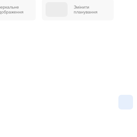
зеркальне
Змінити
ідображення
планування