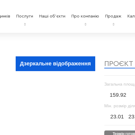
инків
Послуги
Наші об'єкти
Про компанію
Продаж
Кал
ПРОЄКТ
Дзеркальне відображення
Загальна площ
159.92
Мін. розмір діл
23.01
23
термін гото