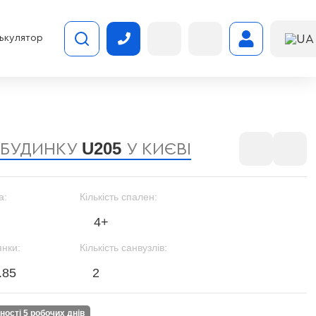
UA
ькулятор
U205
 БУДИНКУ
У КИЄВІ
а:
Кількість спален:
4+
янки:
Кількість санвузлів:
.85
2
вності 5 робочих днів