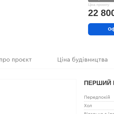
Ціна проєкту:
22 80
Оф
про проєкт
Ціна будівництва
ПЕРШИЙ 
Передпокій
Хол
Вітальня + їд