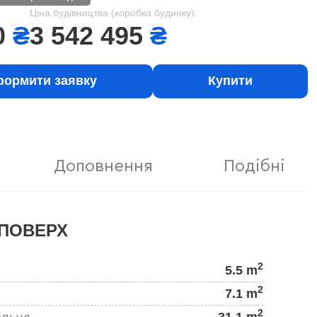
Ціна будівництва (коробка будинку):
0
₴
3 542 495
₴
ормити заявку
Купити
Доповнення
Подібні
ПОВЕРХ
2
5.5 m
2
7.1 m
2
31.1 m
альня