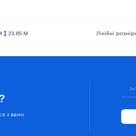
М
23.85 М
Лінійні розмі
?
ся з вами