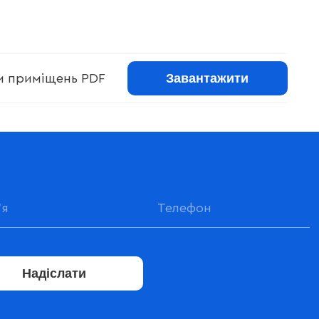
Завантажити
ри приміщень PDF
Надіслати