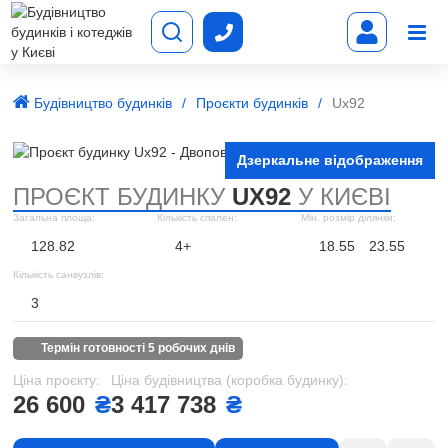
Будівництво будинків
Проєкти будинків
Ux92
Дзеркальне відображення
ПРОЄКТ БУДИНКУ
UX92
У КИЄВІ
Загальна площа:
Кількість спален:
Мін. розмір ділянки:
128.82
4+
18.55
23.55
Кількість санвузлів:
3
термін готовності 5 робочих днів
Ціна проєкту:
Ціна будівництва (коробка будинку):
26 600
₴
3 417 738
₴