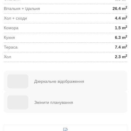
2
Вітальня + їдальня
26.4 m
2
Хол + сходи
4.4 m
2
Комора
1.5 m
2
Кухня
6.3 m
2
Тераса
7.4 m
2
Хол
2.3 m
Дзеркальне відображення
Змінити планування