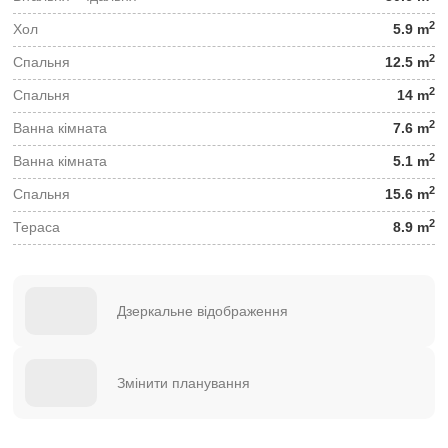
2
Хол
5.9 m
2
Спальня
12.5 m
2
Спальня
14 m
2
Ванна кімната
7.6 m
2
Ванна кімната
5.1 m
2
Спальня
15.6 m
2
Тераса
8.9 m
Дзеркальне відображення
Змінити планування