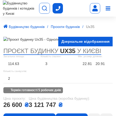
Будівництво будинків
Проєкти будинків
Ux35
Дзеркальне відображення
ПРОЄКТ БУДИНКУ
UX35
У КИЄВІ
Загальна площа:
Кількість спален:
Мін. розмір ділянки:
114.63
3
22.81
20.91
Кількість санвузлів:
2
термін готовності 5 робочих днів
Ціна проєкту:
Ціна будівництва (коробка будинку):
26 600
₴
3 121 747
₴