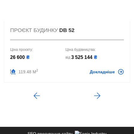
ПРОЄКТ БУДИНКУ
DB 52
Ціна проєкту:
Ціна будівництва:
26 600
₴
3 525 144
₴
від
2
119.48 М
Докладніше
SEO просування сайту