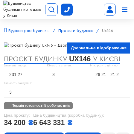
Будівництво будинків
Проєкти будинків
Ux146
Дзеркальне відображення
UX146
ПРОЄКТ БУДИНКУ
У КИЄВІ
Загальна площа:
Кількість спален:
Мін. розмір ділянки:
231.27
3
26.21
21.2
Кількість санвузлів:
3
термін готовності 5 робочих днів
Ціна проєкту:
Ціна будівництва (коробка будинку):
34 200
₴
6 643 331
₴