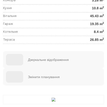
3.28 m
Комора
2
10.8 m
Кухня
2
45.43 m
Вітальня
2
19.35 m
Гараж
2
8.4 m
Котельня
2
26.85 m
Тераса
Дзеркальне відображення
Змінити планування