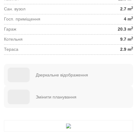
2
Сан. вузол
2.7 m
2
Госп. приміщення
4 m
2
Гараж
20.3 m
2
Котельня
9.7 m
2
Тераса
2.9 m
Дзеркальне відображення
Змінити планування