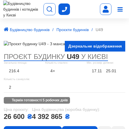
Будівництво будинків
Проєкти будинків
U49
Дзеркальне відображення
ПРОЄКТ БУДИНКУ
U49
У КИЄВІ
Загальна площа:
Кількість спален:
Мін. розмір ділянки:
216.4
4+
17.11
25.01
Кількість санвузлів:
2
термін готовності 5 робочих днів
Ціна проєкту:
Ціна будівництва (коробка будинку):
26 600
₴
4 392 865
₴