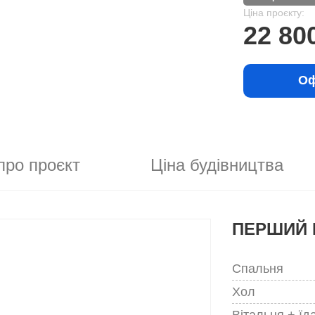
Ціна проєкту:
22 80
Оф
про проєкт
Ціна будівництва
ПЕРШИЙ 
Спальня
Хол
Вітальня + їд