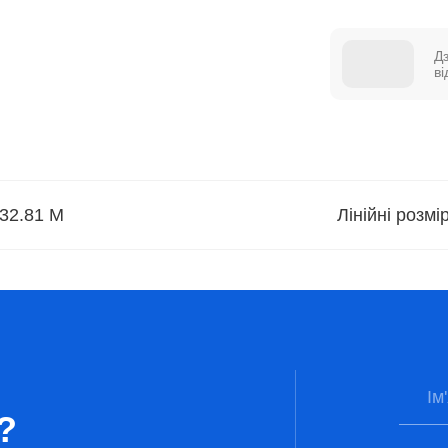
Д
в
32.81 М
Лінійні розм
?