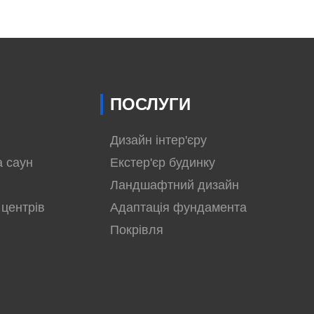
ПОСЛУГИ
Дизайн інтер'єру
а саун
Екстер'єр будинку
Ландшафтний дизайн
 центрів
Адаптація фундамента
Покрівля