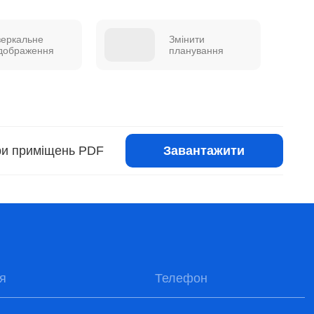
зеркальне
Змінити
ідображення
планування
Завантажити
іри приміщень PDF