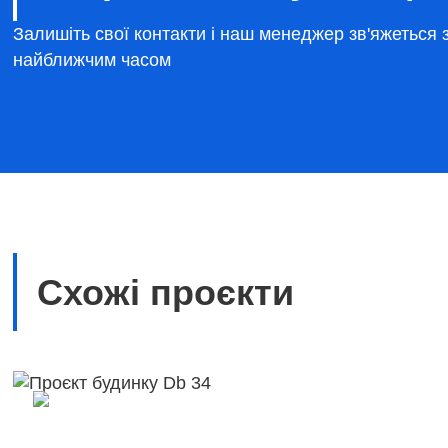
Залишіть свої контакти і наш менеджер зв'яжеться 
найближчим часом
Схожі проєкти