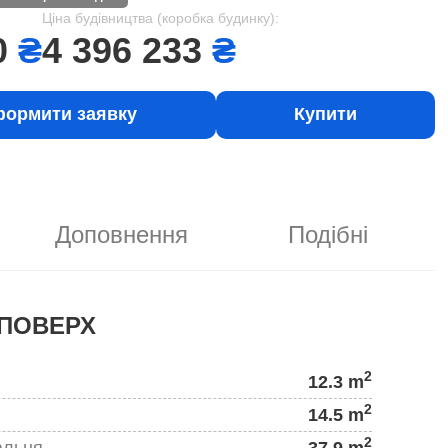
Ціна будівництва (коробка будинку):
0
₴
4 396 233
₴
ормити заявку
Купити
Доповнення
Подібні
ПОВЕРХ
2
12.3 m
2
14.5 m
2
альня
37.9 m