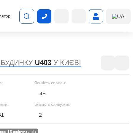
UA
лятор
 БУДИНКУ
U403
У КИЄВІ
а:
Кількість спален:
4+
янки:
Кількість санвузлів:
81
2
вності 5 робочих днів