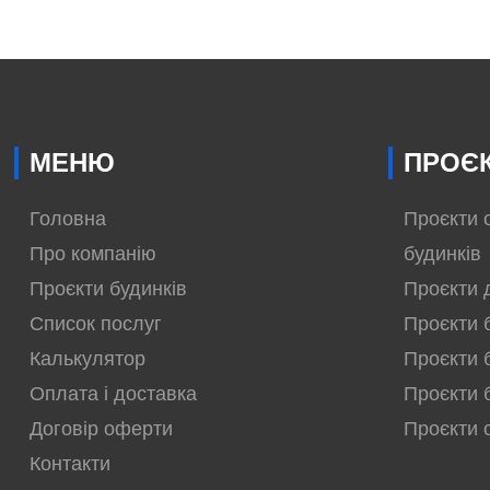
МЕНЮ
ПРОЄК
Головна
Проєкти 
Про компанію
будинків
Проєкти будинків
Проєкти 
Список послуг
Проєкти 
Калькулятор
Проєкти 
Оплата і доставка
Проєкти 
Договір оферти
Проєкти 
Контакти