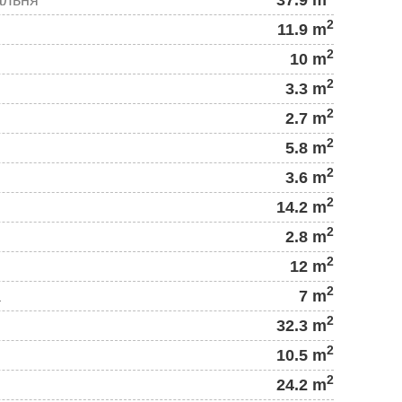
2
11.9 m
2
10 m
2
3.3 m
2
2.7 m
2
5.8 m
2
3.6 m
2
14.2 m
2
2.8 m
2
12 m
2
а
7 m
2
32.3 m
2
10.5 m
2
24.2 m