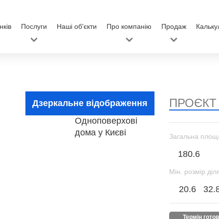
нків
Послуги
Наші об'єкти
Про компанію
Продаж
Кальку
ПРОЄКТ
Дзеркальне відображення
Загальна площ
180.6
Мін. розмір діл
20.6
32.
термін гото