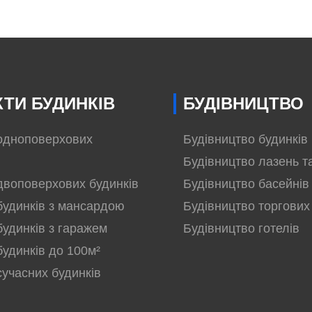
ТИ БУДИНКІВ
БУДІВНИЦТВО
одноповерхових
Будівництво будинків
Будівництво лазень т
двоповерхових будинків
Будівництво басейнів
будинків з мансардою
Будівництво торгових
будинків з гаражем
Будівництво готелів
будинків до 100м²
сучасних будинків