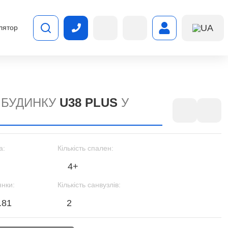
UA
лятор
 БУДИНКУ
U38 PLUS
У
а:
Кількість спален:
4+
янки:
Кількість санвузлів:
.81
2