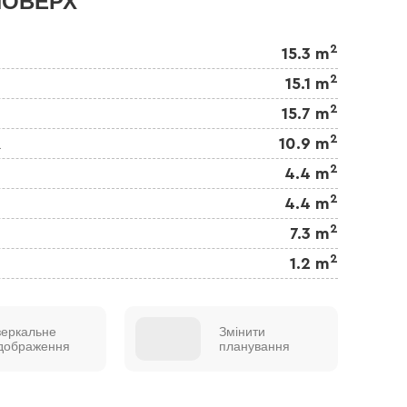
ПОВЕРХ
2
15.3 m
2
15.1 m
2
15.7 m
2
а
10.9 m
2
4.4 m
2
4.4 m
2
7.3 m
2
1.2 m
зеркальне
Змінити
ідображення
планування