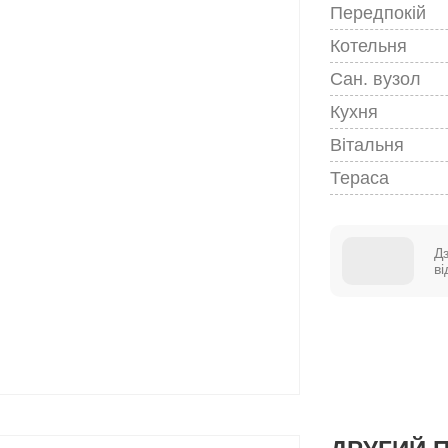
Передпокій
Котельня
Сан. вузол
Кухня
Вітальня
Тераса
Д
в