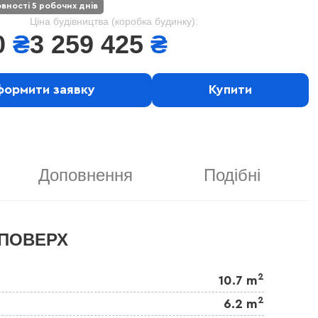
овності 5 робочих днів
Ціна будівництва (коробка будинку):
0
₴
3 259 425
₴
ормити заявку
Купити
Доповнення
Подібні
ПОВЕРХ
2
10.7 m
2
6.2 m