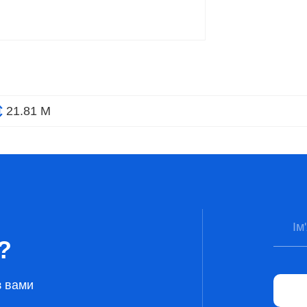
21.81 М
?
з вами