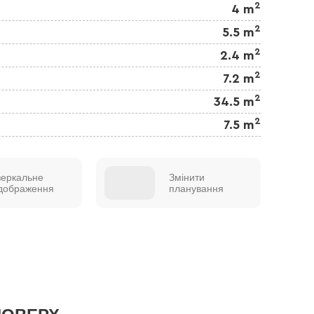
2
4 m
2
5.5 m
2
2.4 m
2
7.2 m
2
34.5 m
2
7.5 m
зеркальне
Змінити
ідображення
планування