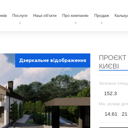
нків
Послуги
Наші об'єкти
Про компанію
Продаж
Кальку
ПРОЄКТ
Дзеркальне відображення
КИЄВІ
Загальна площ
152.3
Мін. розмір діл
14.61
21