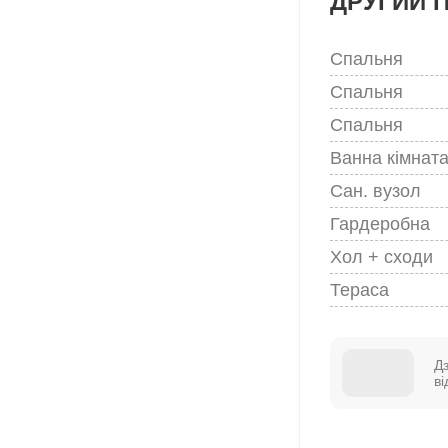
ДРУГИЙ 
Спальня
Спальня
Спальня
Ванна кімнат
Сан. вузол
Гардеробна
Хол + сходи
Тераса
Д
в