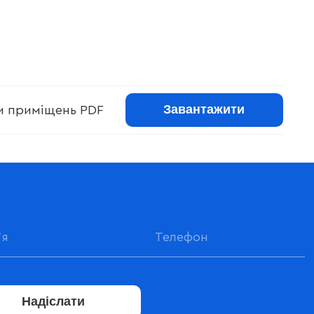
Завантажити
ри приміщень PDF
Надіслати