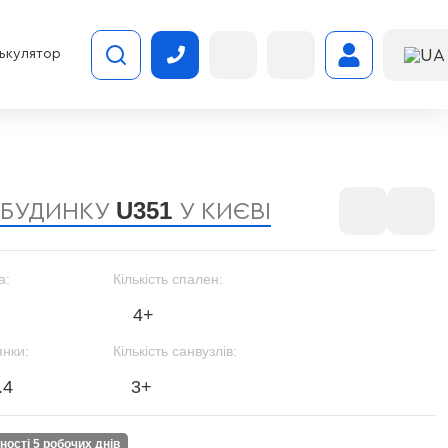
UA
ькулятор
U351
 БУДИНКУ
У КИЄВІ
а:
Кількість спален:
4+
янки:
Кількість санвузлів:
.4
3+
вності 5 робочих днів