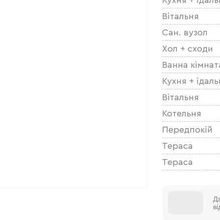
Вітальня
Сан. вузол
Хол + сходи
Ванна кімнат
Кухня + їдаль
Вітальня
Котельня
Передпокій
Тераса
Тераса
Д
в