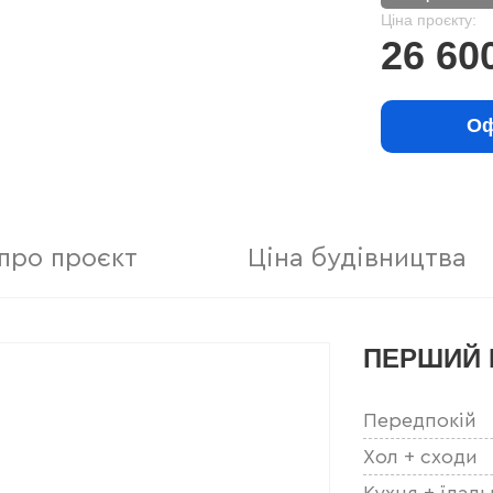
Ціна проєкту:
26 60
Оф
про проєкт
Ціна будівництва
ПЕРШИЙ 
Передпокій
Хол + сходи
Кухня + їдаль