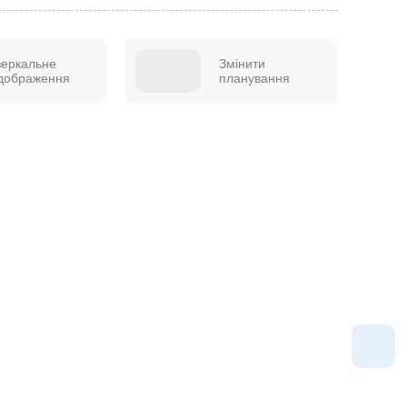
зеркальне
Змінити
ідображення
планування