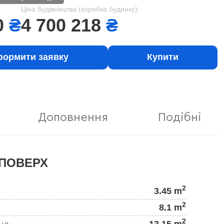
Ціна будівництва (коробка будинку):
0
₴
4 700 218
₴
ормити заявку
Купити
Доповнення
Подібні
ПОВЕРХ
2
3.45 m
2
8.1 m
2
13.15 m
ня