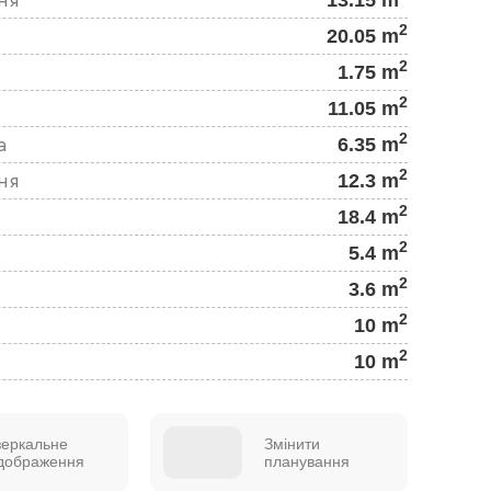
2
20.05 m
2
1.75 m
2
11.05 m
2
6.35 m
а
2
12.3 m
ня
2
18.4 m
2
5.4 m
2
3.6 m
2
10 m
2
10 m
зеркальне
Змінити
ідображення
планування