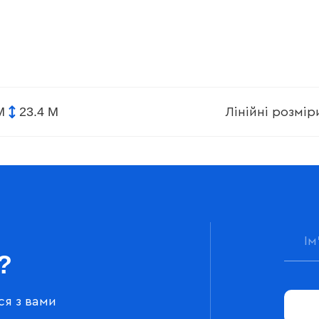
М
23.4 М
Лінійні розмі
?
ся з вами