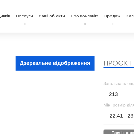
инків
Послуги
Наші об'єкти
Про компанію
Продаж
Кал
ПРОЄКТ
Дзеркальне відображення
Загальна площ
213
Мін. розмір діл
22.41
23
термін гото