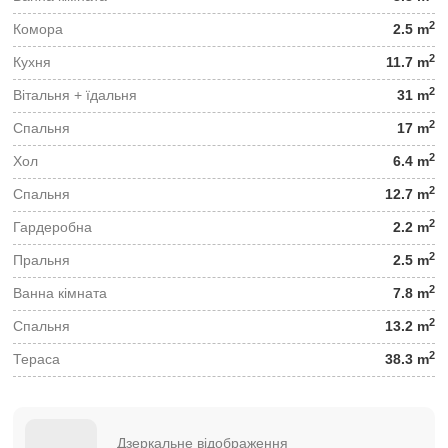
2
Комора
2.5 m
2
Кухня
11.7 m
2
Вітальня + їдальня
31 m
2
Спальня
17 m
2
Хол
6.4 m
2
Спальня
12.7 m
2
Гардеробна
2.2 m
2
Пральня
2.5 m
2
Ванна кімната
7.8 m
2
Спальня
13.2 m
2
Тераса
38.3 m
Дзеркальне відображення