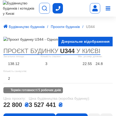
Будівництво будинків
Проєкти будинків
U344
Дзеркальне відображення
ПРОЄКТ БУДИНКУ
U344
У КИЄВІ
Загальна площа:
Кількість спален:
Мін. розмір ділянки:
138.12
3
22.55
24.8
Кількість санвузлів:
2
термін готовності 5 робочих днів
Ціна проєкту:
Ціна будівництва (коробка будинку):
22 800
₴
3 527 441
₴